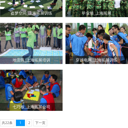
盗梦空间_上海拓展训练
毕业墙_上海拓展
地雷阵_上海拓展培训
穿越电网_上海拓展训练
七巧板_上海拓展公司
共22条
1
2
下一页