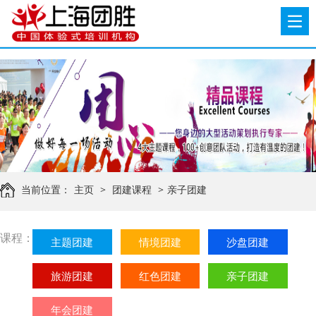
当前位置：
主页
>
团建课程
>
亲子团建
课程：
主题团建
情境团建
沙盘团建
旅游团建
红色团建
亲子团建
年会团建